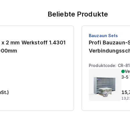
Beliebte Produkte
Bauzaun Sets
 x 2 mm Werkstoff 1.4301
Profi Bauzaun-S
7000mm
Verbindungssch
Produktcode: CR-8
Ve
3-5
wSt.)
15,
13,2