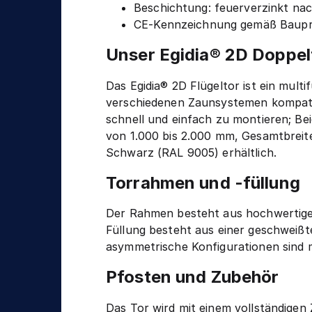
n
Beschichtung: feuerverzinkt na
g
i
CE-Kennzeichnung gemäß Baupr
k
Unser Egidia® 2D Doppe
Das Egidia® 2D Flügeltor ist ein multi
verschiedenen Zaunsystemen kompati
schnell und einfach zu montieren; Be
von 1.000 bis 2.000 mm, Gesamtbreit
Schwarz (RAL 9005) erhältlich.
Torrahmen und -füllung
Der Rahmen besteht aus hochwertigem
Füllung besteht aus einer geschweißt
asymmetrische Konfigurationen sind 
Pfosten und Zubehör
Das Tor wird mit einem vollständigen