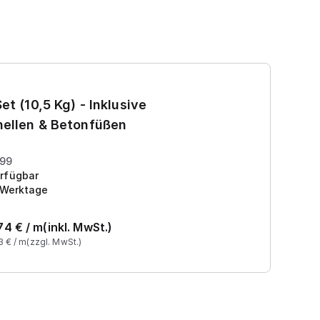
Ga
et (10,5 Kg) - Inklusive
7
ellen & Betonfüßen
Pr
199
rfügbar
 Werktage
74
€ /
m
(inkl. MwSt.)
3
€ /
m
(zzgl. MwSt.)