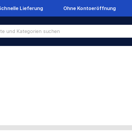
Schnelle Lieferung
Ohne Kontoeröffnung
oppelstabmattenzäune Tore
CR-22673