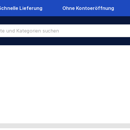
Schnelle Lieferung
Ohne Kontoeröffnung
oppelstabmattenzäune Tore
CR-22653