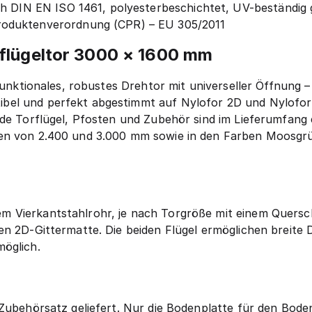
ch DIN EN ISO 1461, polyesterbeschichtet, UV-beständig
oduktenverordnung (CPR) – EU 305/2011
flügeltor 3000 × 1600 mm
funktionales, robustes Drehtor mit universeller Öffnung – 
bel und perfekt abgestimmt auf Nylofor 2D und Nylofor
ide Torflügel, Pfosten und Zubehör sind im Lieferumfang
en von 2.400 und 3.000 mm sowie in den Farben Moosgrü
 Vierkantstahlrohr, je nach Torgröße mit einem Quersc
en 2D-Gittermatte. Die beiden Flügel ermöglichen breite 
möglich.
 Zubehörsatz geliefert. Nur die Bodenplatte für den Bode