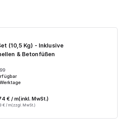
Ga
et (10,5 Kg) - Inklusive
7
ellen & Betonfüßen
Pr
199
rfügbar
 Werktage
74
€ /
m
(inkl. MwSt.)
3
€ /
m
(zzgl. MwSt.)