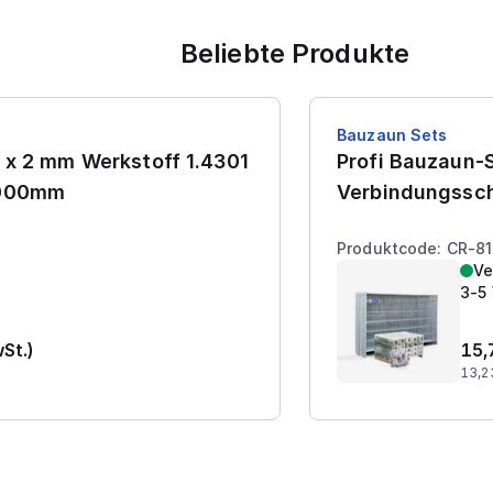
Beliebte Produkte
Bauzaun Sets
 x 2 mm Werkstoff 1.4301
Profi Bauzaun-S
7000mm
Verbindungssch
Produktcode: CR-8
Ve
3-5
wSt.)
15,
13,2