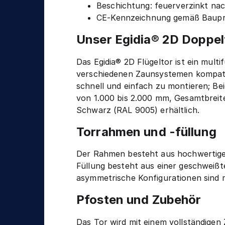
n
Beschichtung: feuerverzinkt na
g
i
CE-Kennzeichnung gemäß Baupr
k
Unser Egidia® 2D Doppel
Das Egidia® 2D Flügeltor ist ein multi
verschiedenen Zaunsystemen kompati
schnell und einfach zu montieren; Be
von 1.000 bis 2.000 mm, Gesamtbreit
Schwarz (RAL 9005) erhältlich.
Torrahmen und -füllung
Der Rahmen besteht aus hochwertigem
Füllung besteht aus einer geschweißt
asymmetrische Konfigurationen sind 
Pfosten und Zubehör
Das Tor wird mit einem vollständigen