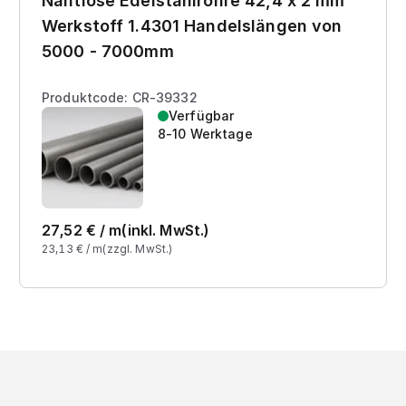
Nahtlose Edelstahlrohre 42,4 x 2 mm
Werkstoff 1.4301 Handelslängen von
5000 - 7000mm
Produktcode: CR-39332
Verfügbar
8-10 Werktage
27,52
€ /
m
(inkl. MwSt.)
23,13
€ /
m
(zzgl. MwSt.)