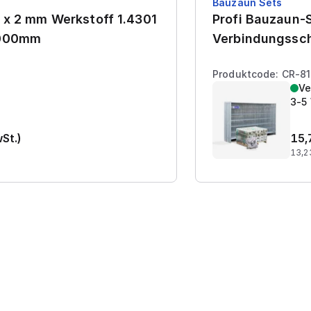
Bauzaun Sets
 x 2 mm Werkstoff 1.4301
Profi Bauzaun-S
7000mm
Verbindungssch
Produktcode: CR-8
Ve
3-5
wSt.)
15,
13,2