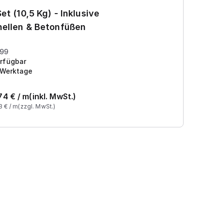
Ga
et (10,5 Kg) - Inklusive
7
ellen & Betonfüßen
Pr
199
rfügbar
 Werktage
74
€ /
m
(inkl. MwSt.)
3
€ /
m
(zzgl. MwSt.)