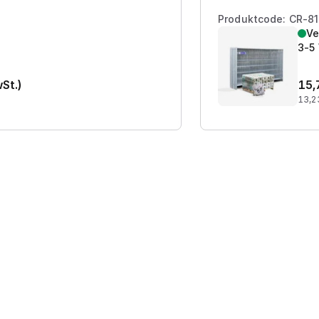
Produktcode: CR-8
Ve
3-5
wSt.)
15,
13,2