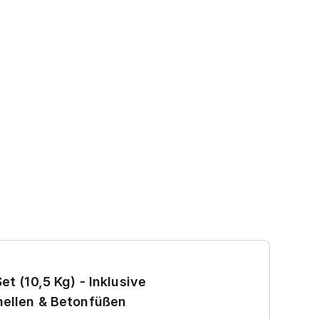
Ga
et (10,5 Kg) - Inklusive
7
ellen & Betonfüßen