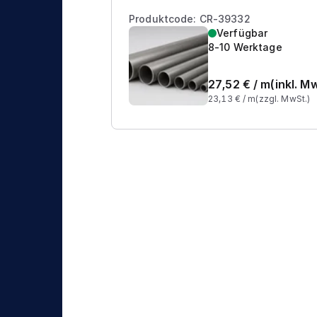
Produktcode: CR-39332
Verfügbar
8-10 Werktage
27,52
€ /
m
(inkl. M
23,13
€ /
m
(zzgl. MwSt.)