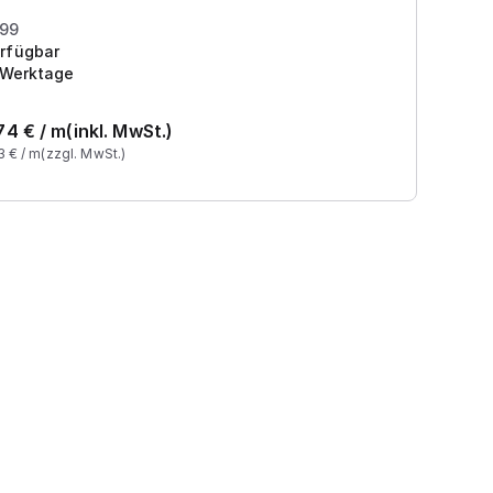
Pr
199
rfügbar
 Werktage
74
€ /
m
(inkl. MwSt.)
3
€ /
m
(zzgl. MwSt.)