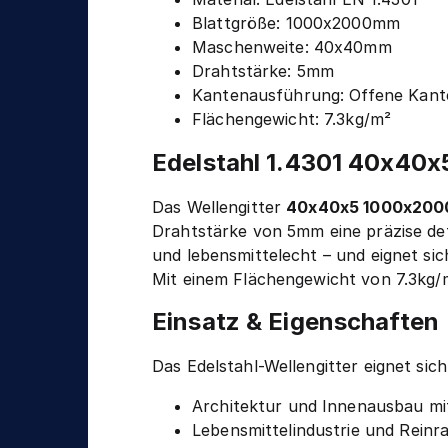
n
g
Blattgröße: 1000x2000mm
i
Maschenweite: 40x40mm
k
Drahtstärke: 5mm
Kantenausführung: Offene Kant
Flächengewicht: 7.3kg/m²
Edelstahl 1.4301 40x40x
Das Wellengitter
40x40x5 1000x20
Drahtstärke von 5mm eine präzise de
und lebensmittelecht – und eignet sic
Mit einem Flächengewicht von 7.3kg/m
Einsatz & Eigenschaften
Das Edelstahl-Wellengitter eignet si
Architektur und Innenausbau mi
Lebensmittelindustrie und Rein