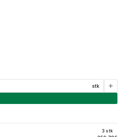
stk
3
stk