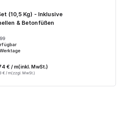
Ga
et (10,5 Kg) - Inklusive
7
ellen & Betonfüßen
Pr
199
rfügbar
 Werktage
74
€ /
m
(inkl. MwSt.)
3
€ /
m
(zzgl. MwSt.)