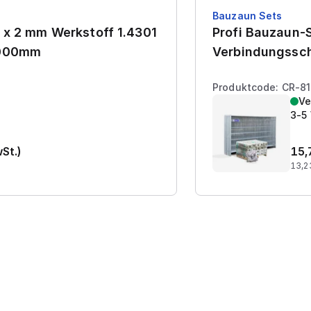
Bauzaun Sets
 x 2 mm Werkstoff 1.4301
Profi Bauzaun-S
7000mm
Verbindungssch
Produktcode: CR-8
Ve
3-5
wSt.)
15,
13,2