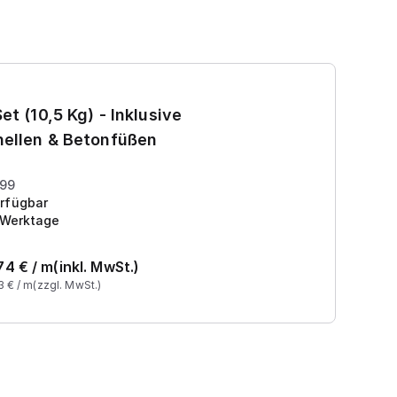
Ga
et (10,5 Kg) - Inklusive
7
ellen & Betonfüßen
Pr
199
rfügbar
 Werktage
74
€ /
m
(inkl. MwSt.)
3
€ /
m
(zzgl. MwSt.)