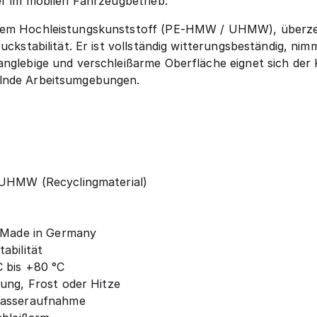
er im mobilen Fahrzeugbetrieb.
ltem Hochleistungskunststoff (PE-HMW / UHMW), überzeu
ruckstabilität. Er ist vollständig witterungsbeständig, n
anglebige und verschleißarme Oberfläche eignet sich der
elnde Arbeitsumgebungen.
 UHMW (Recyclingmaterial)
– Made in Germany
abilität
 bis +80 °C
ung, Frost oder Hitze
Wasseraufnahme