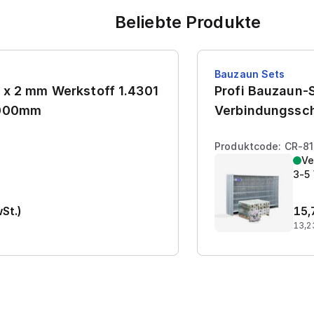
Beliebte Produkte
Bauzaun Sets
 x 2 mm Werkstoff 1.4301
Profi Bauzaun-S
7000mm
Verbindungssch
Produktcode: CR-8
Ve
3-5
wSt.)
15,
13,2