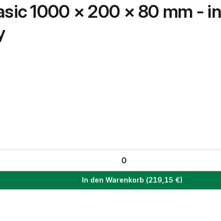
asic 1000 × 200 × 80 mm - ink
y
In den Warenkorb
(
219,15
€)