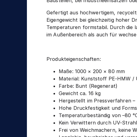
n
Baustellen, bei Industrieeinsätzen od
g
i
Gefertigt aus hochwertigem, recyce
k
Eigengewicht bei gleichzeitig hoher D
Temperaturen formstabil. Durch die l
im Außenbereich als auch für wechs
Produkteigenschaften:
Maße: 1000 × 200 × 80 mm
Material: Kunststoff PE-HMW /
Farbe: Bunt (Regenerat)
Gewicht ca. 16 kg
Hergestellt im Pressverfahren 
Hohe Druckfestigkeit und Formst
Temperaturbeständig von –80 °C
Kein Verwittern durch UV-Strahl
Frei von Weichmachern, keine 