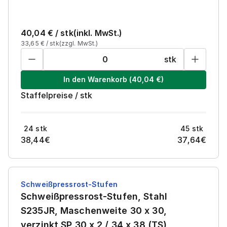
40,04
€ /
stk
(inkl. MwSt.)
33,65
€ /
stk
(zzgl. MwSt.)
stk
In den Warenkorb
(
40,04
€)
Staffelpreise
/
stk
24
stk
45
stk
38,44
€
37,64
€
Schweißpressrost-Stufen
Schweißpressrost-Stufen, Stahl
S235JR, Maschenweite 30 x 30,
verzinkt SP 30 x 2 / 34 x 38 (TS)