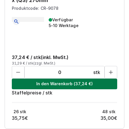
x (QS) 270mm
Produktcode: CR-9078
Verfügbar
5-10 Werktage
37,24
€ /
stk
(inkl. MwSt.)
31,29
€ /
stk
(zzgl. MwSt.)
stk
In den Warenkorb
(
37,24
€)
Staffelpreise
/
stk
26
stk
48
stk
35,75
€
35,00
€