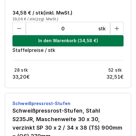
34,58
€ /
stk
(inkl. MwSt.)
29,06
€ /
stk
(zzgl. MwSt.)
stk
In den Warenkorb
(
34,58
€)
Staffelpreise
/
stk
28
stk
52
stk
33,20
€
32,51
€
Schweißpressrost-Stufen
Schweißpressrost-Stufen, Stahl
S235JR, Maschenweite 30 x 30,
verzinkt SP 30 x 2 / 34 x 38 (TS) 900mm