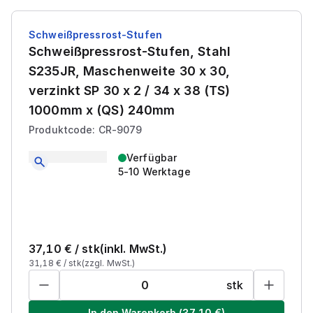
Schweißpressrost-Stufen
Schweißpressrost-Stufen, Stahl
S235JR, Maschenweite 30 x 30,
verzinkt SP 30 x 2 / 34 x 38 (TS)
1000mm x (QS) 240mm
Produktcode: CR-9079
Verfügbar
5-10 Werktage
37,10
€ /
stk
(inkl. MwSt.)
31,18
€ /
stk
(zzgl. MwSt.)
stk
In den Warenkorb
(
37,10
€)