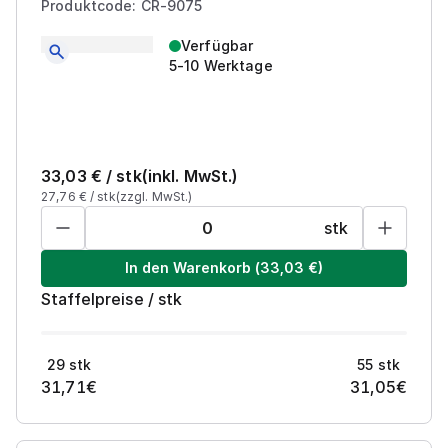
Produktcode: CR-9075
Verfügbar
5-10 Werktage
33,03
€ /
stk
(inkl. MwSt.)
27,76
€ /
stk
(zzgl. MwSt.)
stk
In den Warenkorb
(
33,03
€)
Staffelpreise
/
stk
29
stk
55
stk
31,71
€
31,05
€