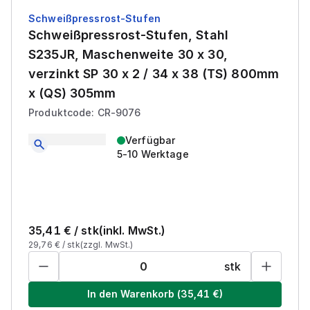
Schweißpressrost-Stufen
Schweißpressrost-Stufen, Stahl
S235JR, Maschenweite 30 x 30,
verzinkt SP 30 x 2 / 34 x 38 (TS) 800mm
x (QS) 305mm
Produktcode: CR-9076
Verfügbar
5-10 Werktage
35,41
€ /
stk
(inkl. MwSt.)
29,76
€ /
stk
(zzgl. MwSt.)
stk
In den Warenkorb
(
35,41
€)