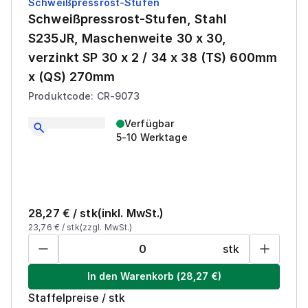
Schweißpressrost-Stufen
Schweißpressrost-Stufen, Stahl
S235JR, Maschenweite 30 x 30,
verzinkt SP 30 x 2 / 34 x 38 (TS) 600mm
x (QS) 270mm
Produktcode: CR-9073
Verfügbar
5-10 Werktage
28,27
€ /
stk
(inkl. MwSt.)
23,76
€ /
stk
(zzgl. MwSt.)
stk
In den Warenkorb
(
28,27
€)
Staffelpreise
/
stk