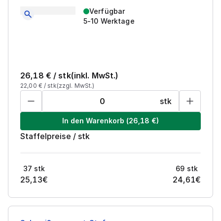
Verfügbar
5-10 Werktage
26,18
€ /
stk
(inkl. MwSt.)
22,00
€ /
stk
(zzgl. MwSt.)
stk
In den Warenkorb
(
26,18
€)
Staffelpreise
/
stk
37
stk
69
stk
25,13
€
24,61
€