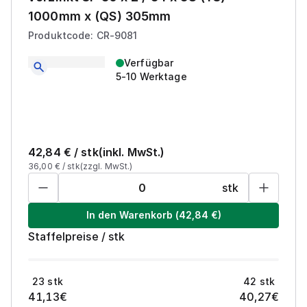
1000mm x (QS) 305mm
Produktcode: CR-9081
Verfügbar
5-10 Werktage
42,84
€ /
stk
(inkl. MwSt.)
36,00
€ /
stk
(zzgl. MwSt.)
stk
In den Warenkorb
(
42,84
€)
Staffelpreise
/
stk
23
stk
42
stk
41,13
€
40,27
€